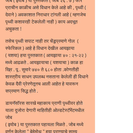
जोब ( इयोब ) या पुस्तकात ( जोब २६ : ७ ) फार 
प्राचीन काळीच असे विधान केले आहे की , पृथ्वी ( 
देवाने ) अवकाशात निराधार टांगली आहे ( म्हणजेच 
पृथ्वी कशावरही टेकलेली नाही ) काय अदभूत 
अचुकता ! 
तसेच पृथ्वी सपाट नाही तर चेंडूप्रमाणे गोल  ( 
स्फेरिकल ) आहे हे विधान देखील आयझाया
( यशया) हया पुस्तकात ( आयझाया ४० : २१-२२ ) 
मध्ये आढळते . आयझायाचा ( यशयाचा ) काळ हा 
ख्रि . पू . सुमारे ७४० ते ६८० होता .कोणतीही 
शास्त्रीय साधन उपलब्ध नसताना केलेली ही विधाने 
केवळ दैवी प्रेरणेतूनच आली आहेत हे यावरून 
सप्रमाण सिद्ध होते .
डायनॅसॉरस सारखे महाकाय प्राणी पृथ्वीवर होते 
याला दुजोरा देणारी माहितीही ओल्डटेस्टॅमेंटमधील 
जोब 
( इयोब ) या पुस्तकात पहायला मिळते . जोब मध्ये 
वर्णन केलेला " बेहेमोथ " हया प्राण्याचे साम्य 