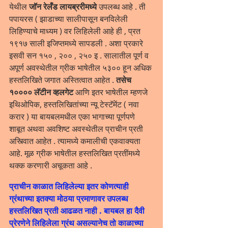
येथील 
जॉन रेलँड लायब्ररीमध्ये
 उपलब्ध आहे . ती 
पपायरस ( झाडाच्या सालीपासून बनविलेली 
लिहिण्याचे माध्यम ) वर लिहिलेली आहे ही , प्रत 
१९१७ साली इजिप्तमध्ये सापडली . अशा प्रकारे 
इसवी सन १५० , २०० , २५० इ . सालातील पूर्ण व 
अपूर्ण अवस्थेतील ग्रीक भाषेतील ५३०० हून अधिक 
हस्तलिखिते जगात अस्तित्वात आहेत . 
तसेच 
१०००० लॅटीन व्हलगेट 
आणि इतर भाषेतील म्हणजे 
इथिओपिक, हस्तलिखितांच्या न्यू टेस्टॅमेंट ( नवा 
करार ) या बायबलमधील एका भागाच्या पूर्णपणे 
शाबूत अथवा अवशिष्ट अवस्थेतील प्राचीन प्रती 
अस्त्विात आहेत . त्यामध्ये कमालीची एकवाक्यता 
आहे. मूळ ग्रीक भाषेतील हस्तलिखित प्रतींमध्ये 
थक्क करणारी अचूकता आहे .
प्राचीन काळात लिहिलेल्या इतर कोणत्याही 
ग्रंथाच्या इतक्या मोठया प्रमाणावर उपलब्ध 
हस्तलिखित प्रती आढळत नाही . बायबल हा दैवी 
प्रेरणेने लिहिलेला ग्रंथ असल्यानेच तो काळाच्या 