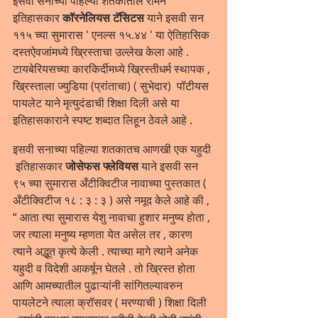
इसवी सनाच्या पहिल्या शतकातील रोमन 
इतिहासकार 
कॉरनेलियस टॅसिटस
 याने इसवी सन 
११५ च्या सुमारास ' एनल्स १५.४४ ' या ऐतिहासिक 
दस्तऐवजांमध्ये ख्रिस्ताचा उल्लेख केला आहे . 
टायबेरियसच्या कारकिर्दीमध्ये ख्रिस्तीधर्म स्थापक , 
ख्रिस्ताला ज्युडिया (प्रांताचा) ( सुभेदार)  पॉटीयस 
पायलेट याने मृत्युदंडाची शिक्षा दिली असे या 
इतिहासकाराने स्पष्ट शब्दात लिहून ठेवले आहे .
इसवी सनाच्या पहिल्या शतकातच आणखी एक यहुदी 
 इतिहासकार
 जोसेफस फ्लेवियस 
याने इसवी सन 
९५ च्या सुमारास अँटीक्विटीज नावाच्या पुस्तकात ( 
अँटीक्विटीज १८ : ३ : ३ ) असे नमूद केले आहे की , 
“ आता त्या सुमारास येशु नावाचा हुशार मनुष्य होता , 
जर त्याला मनुष्य म्हणता येत असेल तर , कारण 
त्याने अद्भूत कृत्ये केली . त्याच्या मागे त्याने अनेक 
यहुदी व विदेशी आकर्षून घेतले . तो ख्रिस्त होता 
आणि आमच्यातील पुढाऱ्यांनी सांगितल्यावरुन 
पायलेटने त्याला क्रॉसवर ( मरण्याची ) शिक्षा दिली 