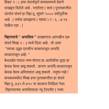
हिब्रु १ : ८ हया संदर्भाद्वारे बायबलमध्ये देवाने 
दाखवून दिलेले आहे . स्त्रोत्र ( साम ) पुस्तकातील 
उपरोत संदर्भ हा ख्रि.पू. सुमारे १००० वर्षापुर्वीचा 
आहे . ( तसेच आयझाया ( यशया ) ९ : ६ , ७:१४ 
देखील पहा . )
ख्रिस्ताचे " अनादित्व "
 दाखवणारा आणखीन एक 
संदर्भ मिखा ५ : २ मध्ये दिला आहे . तो असा
 “त्याचा उद्भव प्राचीन काळापासून अनादि 
काळापासून आहे. " 
बेथलहेम गावात जन्म घेणारा हा अलौकीक पूत्र हा 
केवळ देवच असू शकतो . कारण अनादि काळापासून 
केवळ देवच अस्तित्वात असू शकतो . मनुष्य नव्हे ! 
बायबलमधील मिखा हया पुस्तकातील हा संदर्भ 
ख्रि.पु. ७३५ ते ७१० या काळात लिहिला गेला 
.ख्रिस्ताच्या अनादित्वाला न्यू टेस्टमेंट ( नव्या 
करारातील ) मधील जॉन ( योहान ) 
(वाचा १ : १ , २ , १५ ) या वचनांद्वारे दुजोरा दिलेला 
आहे . ”