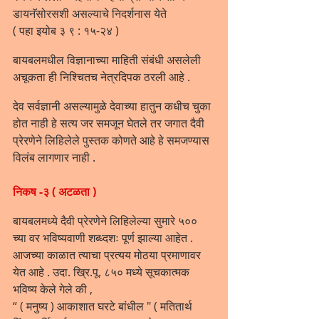
डायनॅसोरसशी असल्याचे निदर्शनास येते 
( पहा इयोब ३ ९ : १५-२४ )
बायबलमधील विज्ञानाच्या माहिती संबंधी असलेली 
अचूकता ही निश्चितच नेत्रदिपक ठरली आहे .
देव सर्वज्ञानी असल्यामुळे देवाच्या हातुन कधीच चुका 
होत नाही हे सत्य जर समजून घेतले तर जगात दैवी 
प्रेरणेने लिहिलेले पुस्तक कोणते आहे हे समजण्यास 
विलंब लागणार नाही .
निकष -३ ( अटळता )
बायबलमध्ये दैवी प्रेरणेने लिहिलेल्या सुमारे ५०० 
च्या वर भविष्यवाणी शब्ध्दशः पूर्ण झाल्या आहेत . 
आजच्या काळात त्याचा प्रत्यय मोठया प्रमाणावर 
येत आहे . उदा. ख्रि.पू. ८५० मध्ये सूचकात्मक 
भविष्य केले गेले की , 
“ ( मनुष्य ) आकाशात घरटे बांधील " ( मतितार्थ 