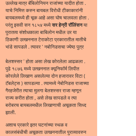
उल्लेख मात्र बॅबिलोनियन राजांच्या यादीत होता . 
याचे निमित्त करुन बायबल विरोधी टीकाकारांनी 
बायबलमध्ये ही चूक आहे असा घोष चालवला होता . 
परंतु इसवी सन १८५४ मध्ये 
सर हेन्री रॉलिंसन
 या 
पुरातत्व संशोधकाला बाबिलोन मधील उर या 
ठिकाणी उत्खननात टेराकोटा प्रकारातील मातीचे 
भांडे सापडले . त्यावर ' नबोनिडसचा ज्येष्ठ पुत्र 
बेलशस्सर ' होता असा लेख कोरलेला आढळला . 
पुढे १८७६ मध्ये उत्खननात क्यूनिफॉर्म लिपीत 
कोरलेले लिखाण असलेल्या दोन हजारावर विटा ( 
टॅबलेट्स ) सापडल्या . त्यामध्ये नेबोनिडस राजाच्या 
गैरहजेरीत त्याचा मुलगा बेलशस्सर राजा म्हणून 
राज्य करीत होता , असे लेख सापडले व त्या 
बरोबरच बायबलमधील लिखाणाची अचूकता सिध्द 
झाली.
अशाच प्रकारे इतर घटनांच्या स्थळ व 
कालसंबंधीची अचूकता उत्खननातील पुराव्यावरुन 