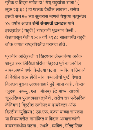
ग्रीक व हिब्रु भाषेत हा ' येशू यहुद्यांचा राजा ' ( 
लुक २३:३८ ) हा फलक देखील लावला . तसेच 
इसवी सन ७० च्या सुमारास म्हणजे येशुच्या मृत्युनंतर 
४० वर्षांच आतच
 रोमी सेनापती टायटस
 याने 
इस्त्राईल ( यहुदी ) राष्ट्राची धुळधाण केली . 
तेव्हापासून गेली २००० वर्षे १९४८ सालापर्यंत यहुदी 
लोक जगात राष्ट्रविरहीत परागंदा होते .
प्राचीन अख्रिस्ती व ख्रिश्चन लेखकांच्या अनेक 
शाबुत हस्तलिखितांखेरीज ख्रिस्त पुर्व काळातील 
बायबलमध्ये वर्णन केलेल्या घटना , व्यक्ति व ठिकाणे 
ही देखील सत्य होती यांना कमालीची पुष्टी देणारा 
विलक्षण पुरावा उत्खननाद्वारे पुढे आला आहे . नेल्सन 
ग्लुएक , डब्ल्यु , एल . ऑलब्राईट यांच्या सारखे 
सुप्रसिध्द पुरातत्वशास्त्रवेत्ते , तसेच सर फ्रेडरिक 
कॅनियन ( ब्रिटीश स्कॉलर व डायरेक्टर ऑफ 
ब्रिटीश म्युझियम ) एफ.एफ. ब्रुस यांच्या सारख्या 
या विषयावरील नामांकित व विद्वान अभ्यासकांनी 
बायबलमधील घटना , स्थळे , व्यक्ति , ऐतिहासिक 