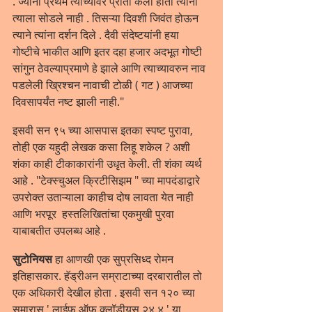
. ज्यांनी प्रथम त्याच्यावर प्रीती केली होती त्यांनी 
त्याला सोडले नाही . तिसऱ्या दिवशी जिवंत होऊन 
त्याने त्यांना दर्शन दिले . दैवी संदेष्टयांनी हया 
गोष्टीचे भाकीत आणि इतर दहा हजार अदभूत गोष्टी 
सांगुन ठेवल्याप्रमाणे हे झाले आणि त्याच्यावरुन नाव 
पडलेली ख्रिश्चन नावाची टोळी ( गट ) आजच्या 
दिवसापर्यंत नष्ट झाली नाही."
इसवी सन ९५ च्या आसपास इतका स्पष्ट पुरावा, 
तोही एक यहुदी लेखक कसा लिहू शकेल ? अशी 
शंका काही टीकाकारांनी उधृत केली. ती शंका व्यर्थ 
आहे . "टेक्स्चुअल क्रिटीसिझम " च्या मापदंडाद्वारे 
उपरोक्त उताऱ्याला काहीच दोष लावता येत नाही 
आणि भरपूर  हस्तलिखितांचा एकमुखी पुरवा 
याबाबतीत उपलब्ध आहे .
सुटोनियस
 हा आणखी एक सुप्रसिध्द रोमन 
इतिहासकार. हॅड्रीअन सम्राटाच्या दरबारातील तो 
एक अधिकारी देखील होता . इसवी सन १२० च्या 
सुमारास ' लाईफ ऑफ क्लॉडीयस २४.४ ' या 