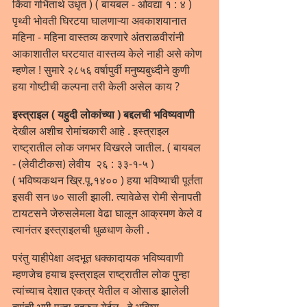
किंवा गर्भितार्थ उधृत ) ( बायबल - ओवद्या १ : ४ ) 
पृथ्वी भोवती घिरटया घालणाऱ्या अवकाशयानात 
महिना - महिना वास्तव्य करणारे अंतराळवीरांनी 
आकाशातील घरटयात वास्तव्य केले नाही असे कोण 
म्हणेल ! सुमारे २८५६ वर्षापुर्वी मनुष्यबुध्दीने कुणी 
हया गोष्टीची कल्पना तरी केली असेल काय ?
इस्त्राइल ( यहुदी लोकांच्या ) बद्दलची भविष्यवाणी 
देखील अशीच रोमांचकारी आहे . इस्त्राइल 
राष्ट्रातील लोक जगभर विखरले जातील. ( बायबल 
- (लेवीटीकस) लेवीय  २६ : ३३-१-५ ) 
( भविष्यकथन ख्रि.पू.१४०० ) हया भविष्याची पूर्तता 
इसवी सन ७० साली झाली. त्यावेळेस रोमी सेनापती 
टायटसने जेरुसलेमला वेढा घालून आक्रमण केले व 
त्यानंतर इस्त्राइलची धुळधाण केली .
परंतु याहीपेक्षा अदभूत धक्कादायक भविष्यवाणी 
म्हणजेच हयाच इस्त्राइल राष्ट्रातील लोक पुन्हा 
त्यांच्याच देशात एकत्र येतील व ओसाड झालेली 
त्यांची भूमी पुन्हा बहरुन येईल . हे भविष्य 