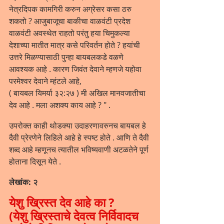
नेत्रदिपक कामगिरी करुन अग्रेसर कसा ठरु 
शकतो ? आजुबाजूचा बाकीचा वाळवंटी प्रदेश 
वाळवंटी अवस्थेत राहतो परंतु हया चिमुकल्या 
देशाच्या मातीत मात्र कसे परिवर्तन होते ? हयांची 
उत्तरे मिळण्यासाठी पुन्हा बायबलकडे वळणे 
आवश्यक आहे . कारण जिवंत देवाने म्हणजे यहोवा 
परमेश्वर देवाने म्हंटले आहे, 
( बायबल यिमर्या ३२:२७ ) मी अखिल मानवजातीचा 
देव आहे . मला अशक्य काय आहे ? " .
उपरोक्त काही थोडक्या उदाहरणावरुनच बायबल हे 
दैवी प्रेरणेने लिहिले आहे हे स्पष्ट होते . आणि ते दैवी 
शब्द आहे म्हणूनच त्यातील भविष्यवाणी अटळतेने पूर्ण 
होताना दिसून येते .
लेखांक: २ 
येशु ख्रिस्त देव आहे का ? 
(येशु ख्रिस्ताचे देवत्व निर्विवादच 