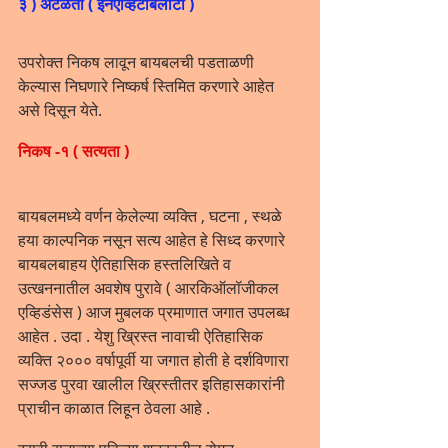
३ ) अटळता ( इनएव्हिटॅबिलीटी )
उपरोक्त निकष लावून बायबलची पडताळणी 
केल्यास निघणारे निष्कर्ष स्तिमित करणारे आहेत 
असे दिसून येते.
निकष -१ ( सत्यता )
बायबलमध्ये वर्णन केलेल्या व्यक्ति , घटना , स्थळे 
हया काल्पनिक नसून सत्य आहेत हे सिध्द करणारे 
बायबलबाहय ऐतिहासिक हस्तलिखिते व 
उत्खननातील अवशेष पुरावे ( आरकिऑलॉजीकल 
एव्हिडंसेस ) आज मुबलक प्रमाणात जगात उपलब्ध 
आहेत . उदा . येशु ख्रिस्त नावाची ऐतिहासिक 
व्यक्ति २००० वर्षापूर्वी या जगात होती हे दर्शविणारा 
सज्जड पुरवा खालील ख्रिस्तीतर इतिहासकारांनी 
प्राचीन काळात लिहून ठेवला आहे .